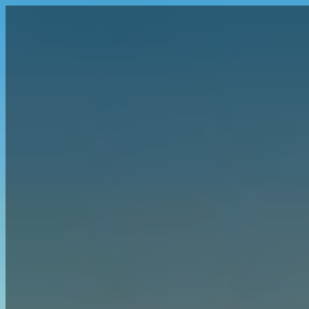
Menu
Главная
Все юрисдикции
Готовые компании
Банко