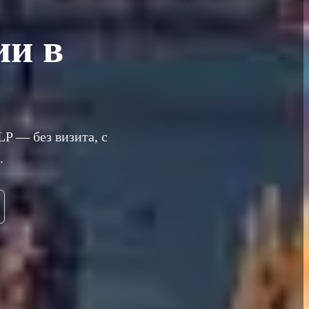
ии в
P — без визита, с
.