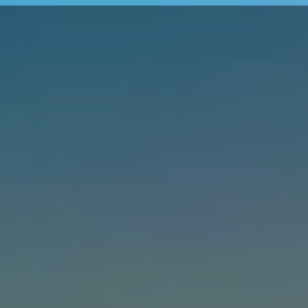
вские счета
ВНЖ / Второй паспорт
Контакты