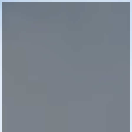
Menu
MENU
Главная
Все юрисдикции
Готовые компании
Банковские счета
ВНЖ / Второй паспорт
Контакты