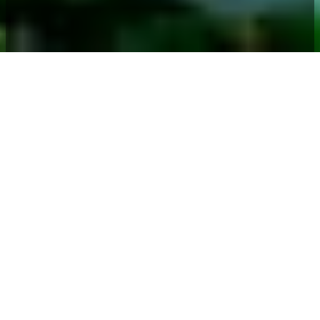
Британские
Виргинские острова
оффшор
Worldwide Incorporation Services специализируется на
регистрации оффшоров на BVI (компаний типа BVI BC) и
открытии банковских счетов по всему миру.